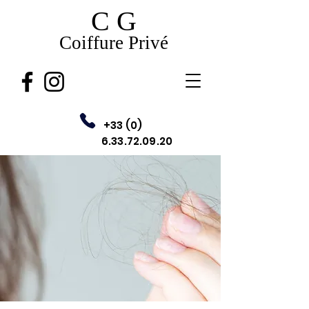
C G
Coiffure Privé
+33 (0)
6.33.72.09.20