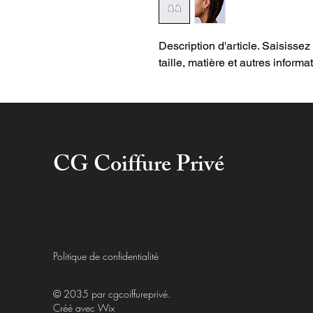
Description d'article. Saisissez i
taille, matière et autres informat
CG Coiffure Privé
Politique de confidentialité
© 2035 par cgcoiffureprivé.
Créé avec
Wix