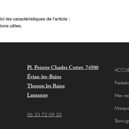
modes de livraison af
sécurité.
gagner leur confianc
ci les caractéristiques de l'article : 
ions utiles.
Pl. Peintre Charles Cottet, 74500
ACCUE
Évian-les-Bains
Prestati
Thonon les Bains
Lausanne
Mes re
Marqu
06 33 72 09 20
Témoig