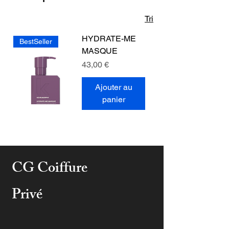
Tri
HYDRATE-ME
BestSeller
MASQUE
Prix
43,00 €
Ajouter au
panier
CG Coiffure
Privé